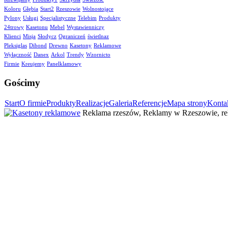
Koloru
Głębia
Start2
Rzeszowie
Wolnostojące
Pylony
Usługi
Specjalistyczne
Telebim
Produkty
24trowy
Kasetonu
Mebel
Wystawienniczy
Klienci
Misja
Słodycz
Ograniczeń
świetlnaz
Pleksiglas
Dibond
Drewno
Kasetony
Reklamowe
Wyłączność
Danex
Arkol
Trendy
Wzornicto
Firmie
Kreujemy
Panelklamowy
Gościmy
Start
O firmie
Produkty
Realizacje
Galeria
Referencje
Mapa strony
Konta
Reklama rzeszów, Reklamy w Rzeszowie, rek