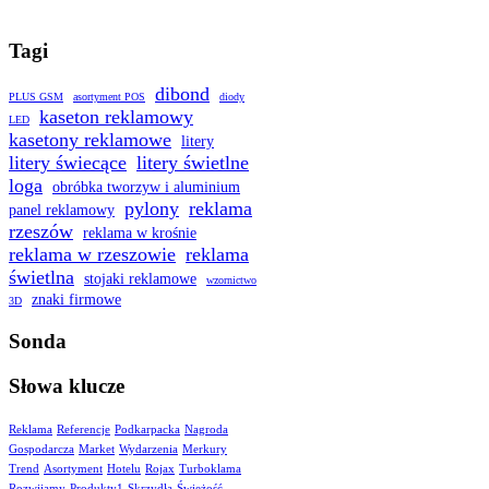
Tagi
dibond
PLUS GSM
asortyment POS
diody
kaseton reklamowy
LED
kasetony reklamowe
litery
litery świecące
litery świetlne
loga
obróbka tworzyw i aluminium
pylony
reklama
panel reklamowy
rzeszów
reklama w krośnie
reklama w rzeszowie
reklama
świetlna
stojaki reklamowe
wzornictwo
znaki firmowe
3D
Sonda
Słowa klucze
Reklama
Referencje
Podkarpacka
Nagroda
Gospodarcza
Market
Wydarzenia
Merkury
Trend
Asortyment
Hotelu
Rojax
Turboklama
Rozwijamy
Produkty1
Skrzydła
Świeżość