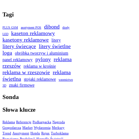
Tagi
dibond
PLUS GSM
asortyment POS
diody
kaseton reklamowy
LED
kasetony reklamowe
litery
litery świecące
litery świetlne
loga
obróbka tworzyw i aluminium
pylony
reklama
panel reklamowy
rzeszów
reklama w krośnie
reklama w rzeszowie
reklama
świetlna
stojaki reklamowe
wzornictwo
znaki firmowe
3D
Sonda
Słowa klucze
Reklama
Referencje
Podkarpacka
Nagroda
Gospodarcza
Market
Wydarzenia
Merkury
Trend
Asortyment
Hotelu
Rojax
Turboklama
Rozwijamy
Produkty1
Skrzydła
Świeżość