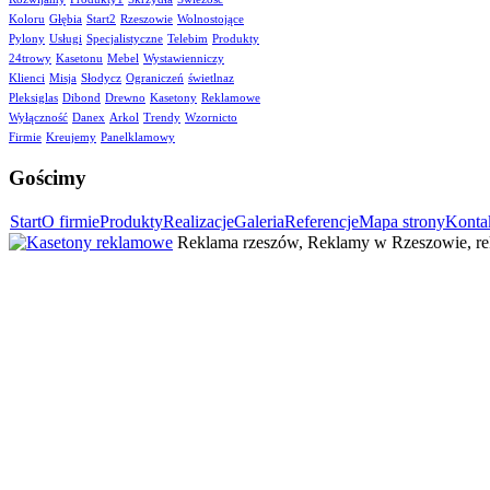
Koloru
Głębia
Start2
Rzeszowie
Wolnostojące
Pylony
Usługi
Specjalistyczne
Telebim
Produkty
24trowy
Kasetonu
Mebel
Wystawienniczy
Klienci
Misja
Słodycz
Ograniczeń
świetlnaz
Pleksiglas
Dibond
Drewno
Kasetony
Reklamowe
Wyłączność
Danex
Arkol
Trendy
Wzornicto
Firmie
Kreujemy
Panelklamowy
Gościmy
Start
O firmie
Produkty
Realizacje
Galeria
Referencje
Mapa strony
Konta
Reklama rzeszów, Reklamy w Rzeszowie, rek