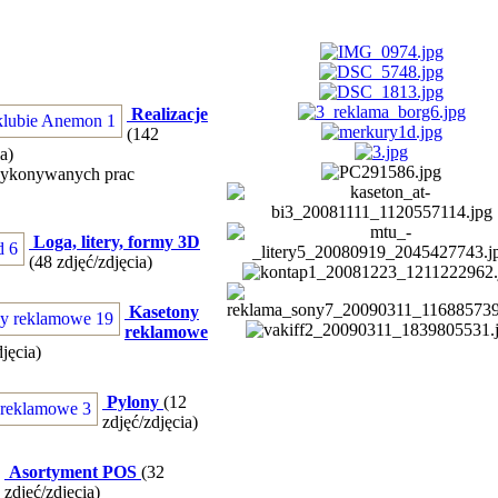
Realizacje
(142
a)
wykonywanych prac
Loga, litery, formy 3D
(48 zdjęć/zdjęcia)
Kasetony
reklamowe
jęcia)
Pylony
(12
zdjęć/zdjęcia)
Asortyment POS
(32
zdjęć/zdjęcia)