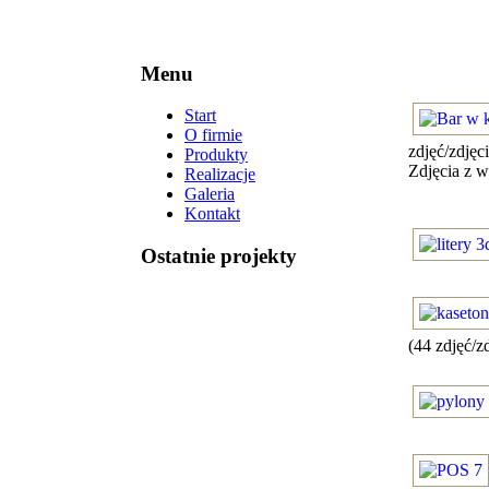
Menu
Start
O firmie
zdjęć/zdjęci
Produkty
Zdjęcia z 
Realizacje
Galeria
Kontakt
Ostatnie projekty
(44 zdjęć/zd