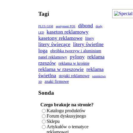
Tagi
dibond
PLUS GSM
asortyment POS
diody
kaseton reklamowy
LED
kasetony reklamowe
litery
litery świecące
litery świetlne
loga
obróbka tworzyw i aluminium
pylony
reklama
panel reklamowy
rzeszów
reklama w krośnie
reklama w rzeszowie
reklama
świetlna
stojaki reklamowe
wzornictwo
znaki firmowe
3D
Sonda
Czego brakuje na stronie?
Katalogu produktów
Forum dyskusyjnego
Sklepu
Artykułów o tematyce
reklamowej