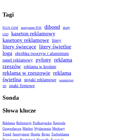
Tagi
dibond
PLUS GSM
asortyment POS
diody
kaseton reklamowy
LED
kasetony reklamowe
litery
litery świecące
litery świetlne
loga
obróbka tworzyw i aluminium
pylony
reklama
panel reklamowy
rzeszów
reklama w krośnie
reklama w rzeszowie
reklama
świetlna
stojaki reklamowe
wzornictwo
znaki firmowe
3D
Sonda
Słowa klucze
Reklama
Referencje
Podkarpacka
Nagroda
Gospodarcza
Market
Wydarzenia
Merkury
Trend
Asortyment
Hotelu
Rojax
Turboklama
Rozwijamy
Produkty1
Skrzydła
Świeżość