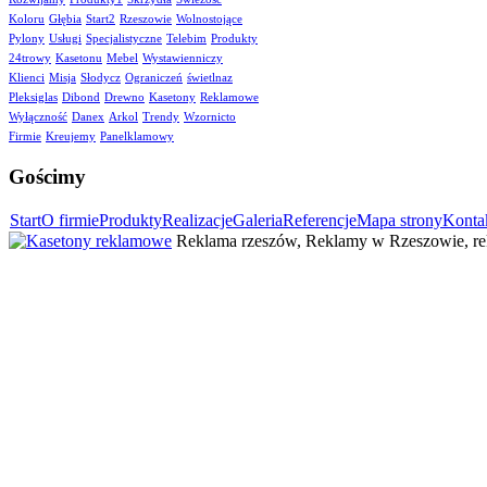
Koloru
Głębia
Start2
Rzeszowie
Wolnostojące
Pylony
Usługi
Specjalistyczne
Telebim
Produkty
24trowy
Kasetonu
Mebel
Wystawienniczy
Klienci
Misja
Słodycz
Ograniczeń
świetlnaz
Pleksiglas
Dibond
Drewno
Kasetony
Reklamowe
Wyłączność
Danex
Arkol
Trendy
Wzornicto
Firmie
Kreujemy
Panelklamowy
Gościmy
Start
O firmie
Produkty
Realizacje
Galeria
Referencje
Mapa strony
Konta
Reklama rzeszów, Reklamy w Rzeszowie, rek