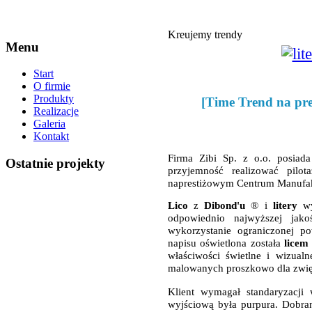
Kreujemy trendy
Menu
Start
O firmie
Produkty
[Time Trend na pr
Realizacje
Galeria
Kontakt
Firma Zibi Sp. z o.o. posiad
Ostatnie projekty
przyjemność realizować pilo
naprestiżowym Centrum Manufak
Lico
z
Dibond'u
® i
litery
wy
odpowiednio najwyższej jako
wykorzystanie ograniczonej p
napisu oświetlona została
licem
właściwości świetlne i wizual
malowanych proszkowo dla zwię
Klient wymagał
standaryzacji
wyjściową była purpura. Dobran