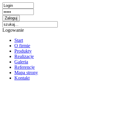
Logowanie
Start
O firmie
Produkty
Realizacje
Galeria
Referencje
Mapa strony
Kontakt