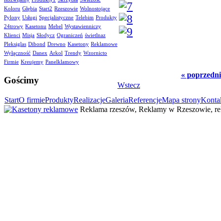
Koloru
Głębia
Start2
Rzeszowie
Wolnostojące
Pylony
Usługi
Specjalistyczne
Telebim
Produkty
24trowy
Kasetonu
Mebel
Wystawienniczy
Klienci
Misja
Słodycz
Ograniczeń
świetlnaz
Pleksiglas
Dibond
Drewno
Kasetony
Reklamowe
Wyłączność
Danex
Arkol
Trendy
Wzornicto
Firmie
Kreujemy
Panelklamowy
« poprzedni
Gościmy
Wstecz
Start
O firmie
Produkty
Realizacje
Galeria
Referencje
Mapa strony
Konta
Reklama rzeszów, Reklamy w Rzeszowie, rek