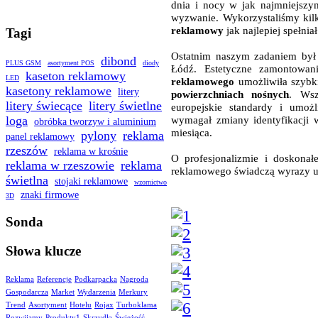
dnia i nocy w jak najmniejszym
wyzwanie. Wykorzystaliśmy kilk
reklamowy
jak najlepiej spełni
Tagi
Ostatnim naszym zadaniem by
dibond
PLUS GSM
asortyment POS
diody
Łódź. Estetyczne zamontowa
kaseton reklamowy
LED
reklamowego
umożliwiła szyb
kasetony reklamowe
litery
powierzchniach nośnych
. Wsz
litery świecące
litery świetlne
europejskie standardy i umożl
wymagał zmiany identyfikacji 
loga
obróbka tworzyw i aluminium
miesiąca.
pylony
reklama
panel reklamowy
rzeszów
reklama w krośnie
O profesjonalizmie i doskonał
reklama w rzeszowie
reklama
reklamowego świadczą wyrazy u
świetlna
stojaki reklamowe
wzornictwo
znaki firmowe
3D
Sonda
Słowa klucze
Reklama
Referencje
Podkarpacka
Nagroda
Gospodarcza
Market
Wydarzenia
Merkury
Trend
Asortyment
Hotelu
Rojax
Turboklama
Rozwijamy
Produkty1
Skrzydła
Świeżość