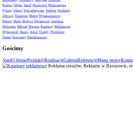
Koloru
Głębia
Start2
Rzeszowie
Wolnostojące
Pylony
Usługi
Specjalistyczne
Telebim
Produkty
24trowy
Kasetonu
Mebel
Wystawienniczy
Klienci
Misja
Słodycz
Ograniczeń
świetlnaz
Pleksiglas
Dibond
Drewno
Kasetony
Reklamowe
Wyłączność
Danex
Arkol
Trendy
Wzornicto
Firmie
Kreujemy
Panelklamowy
Gościmy
Start
O firmie
Produkty
Realizacje
Galeria
Referencje
Mapa strony
Konta
Reklama rzeszów, Reklamy w Rzeszowie, rek