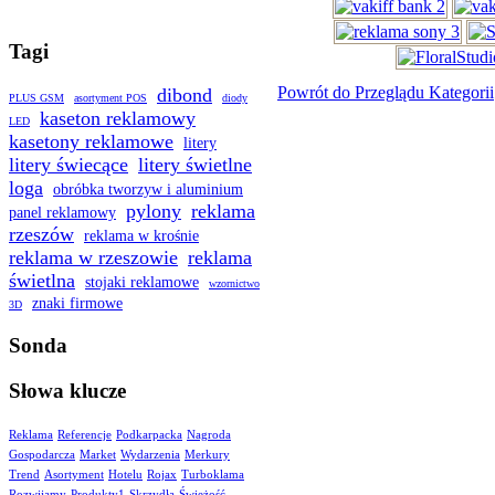
Tagi
Powrót do Przeglądu Kategorii
dibond
PLUS GSM
asortyment POS
diody
kaseton reklamowy
LED
kasetony reklamowe
litery
litery świecące
litery świetlne
loga
obróbka tworzyw i aluminium
pylony
reklama
panel reklamowy
rzeszów
reklama w krośnie
reklama w rzeszowie
reklama
świetlna
stojaki reklamowe
wzornictwo
znaki firmowe
3D
Sonda
Słowa klucze
Reklama
Referencje
Podkarpacka
Nagroda
Gospodarcza
Market
Wydarzenia
Merkury
Trend
Asortyment
Hotelu
Rojax
Turboklama
Rozwijamy
Produkty1
Skrzydła
Świeżość