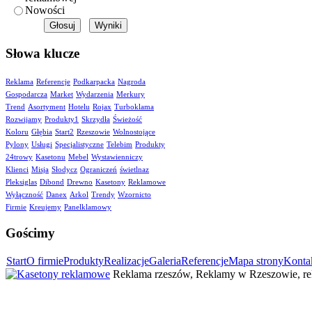
Nowości
Słowa klucze
Reklama
Referencje
Podkarpacka
Nagroda
Gospodarcza
Market
Wydarzenia
Merkury
Trend
Asortyment
Hotelu
Rojax
Turboklama
Rozwijamy
Produkty1
Skrzydła
Świeżość
Koloru
Głębia
Start2
Rzeszowie
Wolnostojące
Pylony
Usługi
Specjalistyczne
Telebim
Produkty
24trowy
Kasetonu
Mebel
Wystawienniczy
Klienci
Misja
Słodycz
Ograniczeń
świetlnaz
Pleksiglas
Dibond
Drewno
Kasetony
Reklamowe
Wyłączność
Danex
Arkol
Trendy
Wzornicto
Firmie
Kreujemy
Panelklamowy
Gościmy
Start
O firmie
Produkty
Realizacje
Galeria
Referencje
Mapa strony
Konta
Reklama rzeszów, Reklamy w Rzeszowie, rek