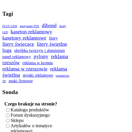
Tagi
dibond
PLUS GSM
asortyment POS
diody
kaseton reklamowy
LED
kasetony reklamowe
litery
litery świecące
litery świetlne
loga
obróbka tworzyw i aluminium
pylony
reklama
panel reklamowy
rzeszów
reklama w krośnie
reklama w rzeszowie
reklama
świetlna
stojaki reklamowe
wzornictwo
znaki firmowe
3D
Sonda
Czego brakuje na stronie?
Katalogu produktów
Forum dyskusyjnego
Sklepu
Artykułów o tematyce
reklamowej