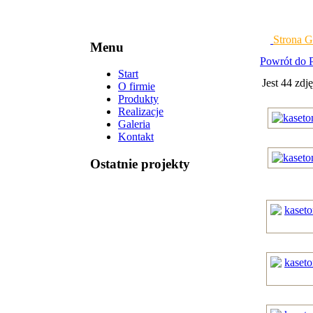
Strona 
Menu
Powrót do P
Start
Jest 44 zdję
O firmie
Produkty
Realizacje
Galeria
Kontakt
Ostatnie projekty